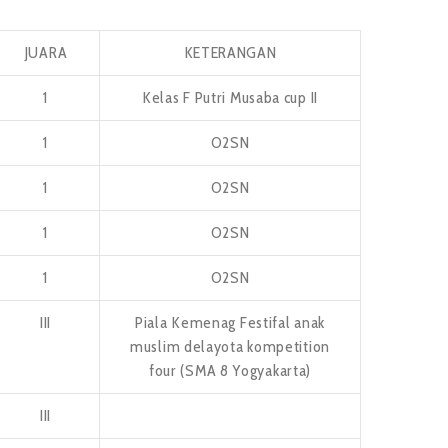
JUARA
KETERANGAN
1
Kelas F Putri Musaba cup II
1
O2SN
1
O2SN
1
O2SN
1
O2SN
III
Piala Kemenag Festifal anak
muslim delayota kompetition
four (SMA 8 Yogyakarta)
III