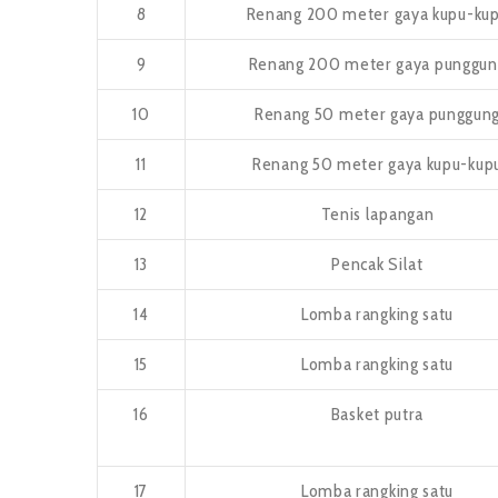
8
Renang 200 meter gaya kupu-ku
9
Renang 200 meter gaya punggun
10
Renang 50 meter gaya punggun
11
Renang 50 meter gaya kupu-kup
12
Tenis lapangan
13
Pencak Silat
14
Lomba rangking satu
15
Lomba rangking satu
16
Basket putra
17
Lomba rangking satu