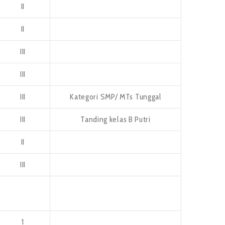
II
II
III
III
III
Kategori SMP/ MTs Tunggal
III
Tanding kelas B Putri
II
III
1