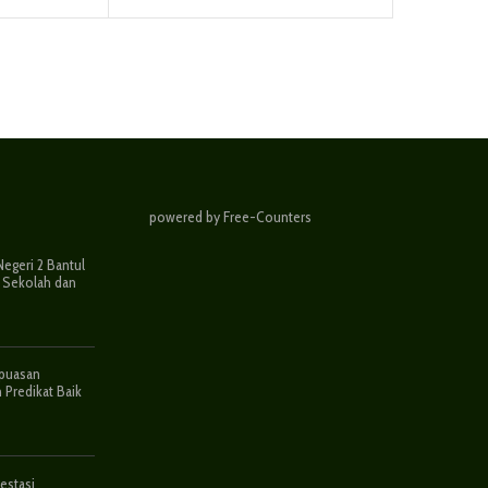
powered by Free-Counters
geri 2 Bantul
 Sekolah dan
epuasan
 Predikat Baik
estasi