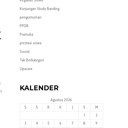
Kunjungan Study Banding
pengumuman
PPDB
K
Pramuka
prestasi siswa
Sosial
Tak Berkategori
Upacara
n
KALENDER
i
Agustus 2026
S
S
R
K
J
S
M
1
2
3
4
5
6
7
8
9