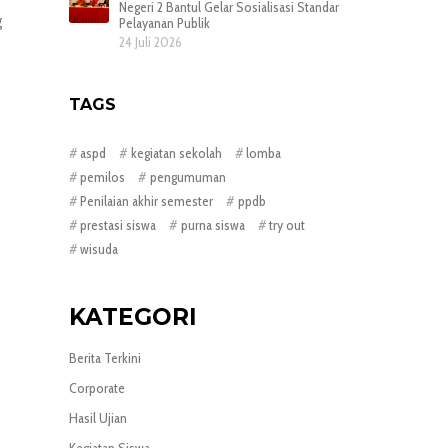
Negeri 2 Bantul Gelar Sosialisasi Standar
g
Pelayanan Publik
24 Juli 2026
TAGS
aspd
kegiatan sekolah
lomba
pemilos
pengumuman
Penilaian akhir semester
ppdb
prestasi siswa
purna siswa
try out
wisuda
KATEGORI
Berita Terkini
Corporate
Hasil Ujian
Kegiatan Siswa