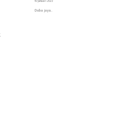
10 Januari 2023
Duba jaya..
g