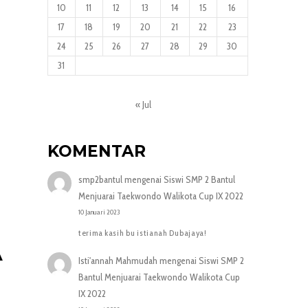
10
11
12
13
14
15
16
17
18
19
20
21
22
23
24
25
26
27
28
29
30
31
« Jul
KOMENTAR
smp2bantul
mengenai
Siswi SMP 2 Bantul
Menjuarai Taekwondo Walikota Cup IX 2022
10 Januari 2023
terima kasih bu istianah Dubajaya!
A
Isti'annah Mahmudah
mengenai
Siswi SMP 2
Bantul Menjuarai Taekwondo Walikota Cup
IX 2022