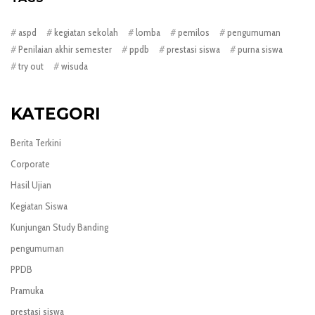
aspd
kegiatan sekolah
lomba
pemilos
pengumuman
Penilaian akhir semester
ppdb
prestasi siswa
purna siswa
try out
wisuda
KATEGORI
Berita Terkini
Corporate
Hasil Ujian
Kegiatan Siswa
Kunjungan Study Banding
pengumuman
PPDB
Pramuka
prestasi siswa