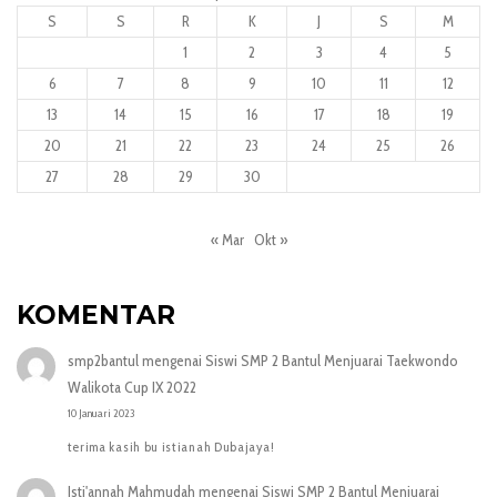
S
S
R
K
J
S
M
1
2
3
4
5
6
7
8
9
10
11
12
13
14
15
16
17
18
19
20
21
22
23
24
25
26
27
28
29
30
« Mar
Okt »
KOMENTAR
smp2bantul
mengenai
Siswi SMP 2 Bantul Menjuarai Taekwondo
Walikota Cup IX 2022
10 Januari 2023
terima kasih bu istianah Dubajaya!
Isti'annah Mahmudah
mengenai
Siswi SMP 2 Bantul Menjuarai