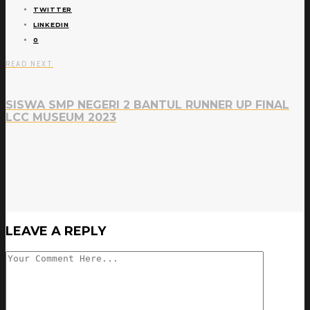
TWITTER
LINKEDIN
0
READ NEXT
SISWA SMP NEGERI 2 BANTUL RUNNER UP FINAL
LCC MUSEUM 2023
LEAVE A REPLY