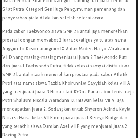
Juara 1 Pencak Silat Putri Kategori Tanding dan Juara 1 Pencak
Silat Putra Kategori Seni juga Pengumuman pemenang dan
penyerahan piala dilakukan setelah selesai acara.
Pada cabor Taekwondo siswa SMP 2 Bantul juga menorehkan
prestasi dengan menyabet 2 juara sekaligus yaitu atas nama
Anggun Tri Kusumaningrum IX A dan Maden Haryo Wicaksono
VII D yang masing-masing menjuarai Juara 2 Taekwondo Putri
dan Juara 1 Taekwondo Putra, tidak selesai sampai disitu siswa
SMP 2 bantul masih menorehkan prestasi pada cabor Atletik
Putri atas nama siswa Tazkia Khoirunnisa Sayyidah kelas VIII A
yang menjuarai Juara 3 Nomor lari 100m. Pada cabor tenis meja
Putri Shaluum Niscala Waradana Kurniawan kelas VII A juga
mendapatkan juara 2. Sedangkan untuk Shyeren Adinda Kayla
Nurviza Harsa kelas VII B menjuarai juara 1 Beregu Bridge dan
yang terakhir siswa Damian Axel VII F yang menjuarai Juara 2
Boxing Putra.