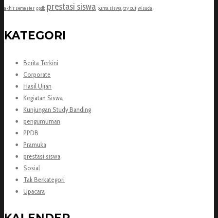
prestasi siswa
akhir semester
ppdb
purna siswa
try out
wisuda
KATEGORI
Berita Terkini
Corporate
Hasil Ujian
Kegiatan Siswa
Kunjungan Study Banding
pengumuman
PPDB
Pramuka
prestasi siswa
Sosial
Tak Berkategori
Upacara