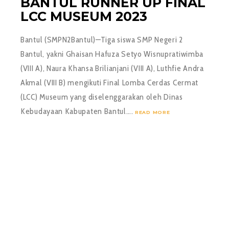
BANTUL RUNNER UP FINAL
LCC MUSEUM 2023
Bantul (SMPN2Bantul)—Tiga siswa SMP Negeri 2
Bantul, yakni Ghaisan Hafuza Setyo Wisnupratiwimba
(VIII A), Naura Khansa Brilianjani (VIII A), Luthfie Andra
Akmal (VIII B) mengikuti Final Lomba Cerdas Cermat
(LCC) Museum yang diselenggarakan oleh Dinas
Kebudayaan Kabupaten Bantul….
READ MORE