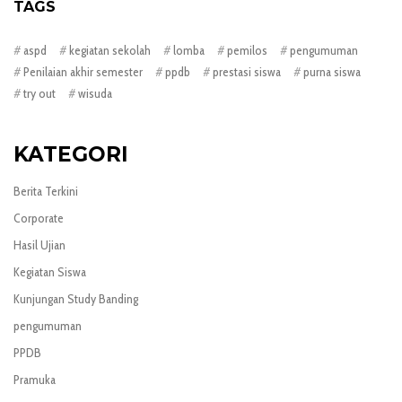
TAGS
aspd
kegiatan sekolah
lomba
pemilos
pengumuman
Penilaian akhir semester
ppdb
prestasi siswa
purna siswa
try out
wisuda
KATEGORI
Berita Terkini
Corporate
Hasil Ujian
Kegiatan Siswa
Kunjungan Study Banding
pengumuman
PPDB
Pramuka