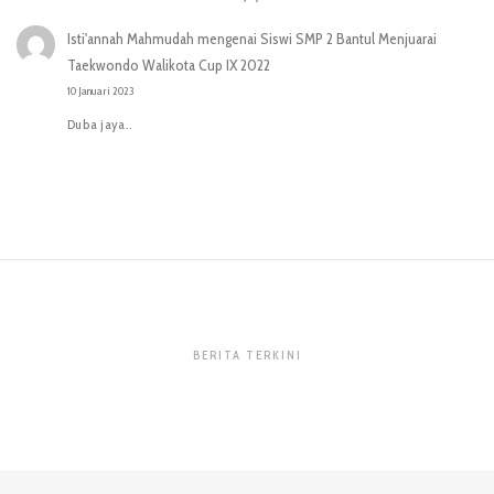
Isti'annah Mahmudah
mengenai
Siswi SMP 2 Bantul Menjuarai
Taekwondo Walikota Cup IX 2022
10 Januari 2023
Duba jaya..
BERITA TERKINI