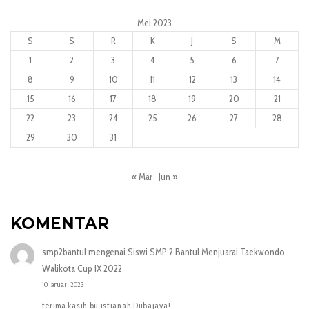
Mei 2023
S
S
R
K
J
S
M
1
2
3
4
5
6
7
8
9
10
11
12
13
14
15
16
17
18
19
20
21
22
23
24
25
26
27
28
29
30
31
« Mar
Jun »
KOMENTAR
smp2bantul
mengenai
Siswi SMP 2 Bantul Menjuarai Taekwondo
Walikota Cup IX 2022
10 Januari 2023
terima kasih bu istianah Dubajaya!