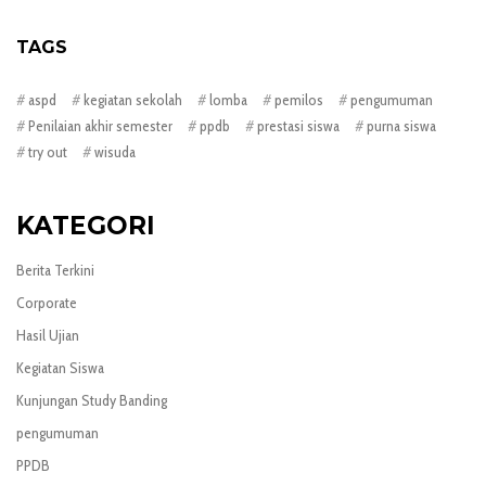
TAGS
aspd
kegiatan sekolah
lomba
pemilos
pengumuman
Penilaian akhir semester
ppdb
prestasi siswa
purna siswa
try out
wisuda
KATEGORI
Berita Terkini
Corporate
Hasil Ujian
Kegiatan Siswa
Kunjungan Study Banding
pengumuman
PPDB