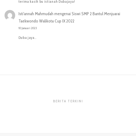
terima kasih bu istianah Dubajaya!
Isti'annah Mahmudah
mengenai
Siswi SMP 2 Bantul Menjuarai
Taekwondo Walikota Cup IX 2022
10 Januari 2023
Duba jaya..
BERITA TERKINI