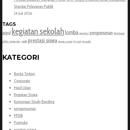
Standar Pelayanan Publik
24 Juli 2026
TAGS
kegiatan sekolah
lomba
aspd
pengumuman
pemilos
Penilaian
prestasi siswa
akhir semester
ppdb
purna siswa
try out
wisuda
KATEGORI
Berita Terkini
Corporate
Hasil Ujian
Kegiatan Siswa
Kunjungan Study Banding
pengumuman
PPDB
Pramuka
prestasi siswa