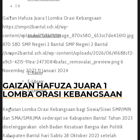
0
ALUMNI
Gaizan Hafuza Juara 1 Lomba Orasi Kebangsaan
https://smpn2bantul.sch.id/wp-
content/uploads/2023/11/image_870x580_653cc7de42610.jpg
Alumni Tahun 2021
870
580
SMP Negeri 2 Bantul
SMP Negeri 2 Bantul
//smpn2bantul.sch.id/wp-content/uploads/2026/06/41688cf2-
E-SCHOOL
a9c5-4215-91ea-2473084bafac_removalai_preview.png
6
November 2023
11 Januari 2024
E-Rapor
E-Library
GAIZAN HAFUZA JUARA 1
E-Learning
LOMBA ORASI KEBANGSAAN
PEMBELAJARAN
Kegiatan Lomba Orasi Kebangsaan bagi Siswa/Siswi SMP/MIN
dan SMA/SMK/MA sederajat se Kabupaten Bantul Tahun 2023
diselenggarakan oleh Badan Kesatuan Bangsa dan Politik
Kabupaten Bantul hari Sabtu 28 Oktober 2023 setelah
ADUAN