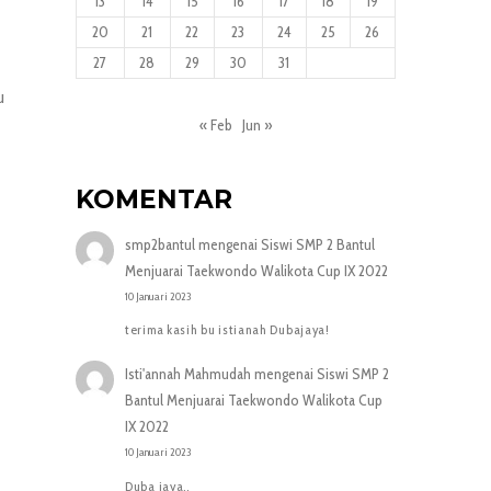
13
14
15
16
17
18
19
20
21
22
23
24
25
26
27
28
29
30
31
u
« Feb
Jun »
KOMENTAR
smp2bantul
mengenai
Siswi SMP 2 Bantul
Menjuarai Taekwondo Walikota Cup IX 2022
10 Januari 2023
terima kasih bu istianah Dubajaya!
Isti'annah Mahmudah
mengenai
Siswi SMP 2
Bantul Menjuarai Taekwondo Walikota Cup
IX 2022
10 Januari 2023
Duba jaya..