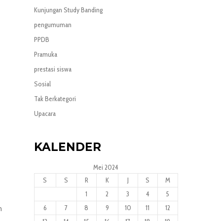
Kunjungan Study Banding
pengumuman
PPDB
Pramuka
prestasi siswa
Sosial
Tak Berkategori
Upacara
KALENDER
Mei 2024
S
S
R
K
J
S
M
1
2
3
4
5
6
7
8
9
10
11
12
n