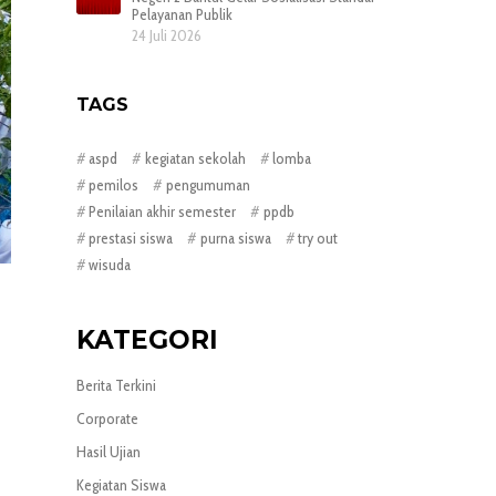
Pelayanan Publik
24 Juli 2026
TAGS
aspd
kegiatan sekolah
lomba
pemilos
pengumuman
Penilaian akhir semester
ppdb
prestasi siswa
purna siswa
try out
wisuda
i
KATEGORI
Berita Terkini
Corporate
Hasil Ujian
Kegiatan Siswa