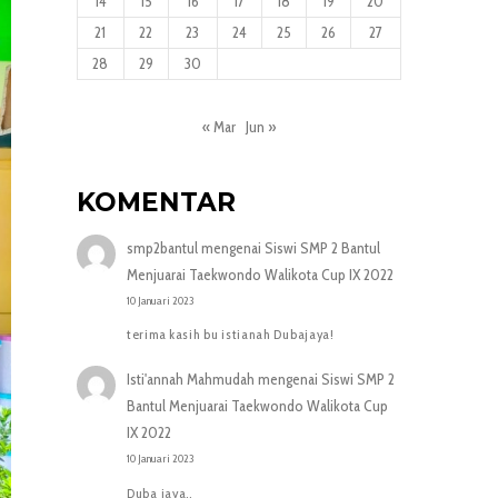
14
15
16
17
18
19
20
21
22
23
24
25
26
27
28
29
30
« Mar
Jun »
KOMENTAR
smp2bantul
mengenai
Siswi SMP 2 Bantul
Menjuarai Taekwondo Walikota Cup IX 2022
10 Januari 2023
terima kasih bu istianah Dubajaya!
Isti'annah Mahmudah
mengenai
Siswi SMP 2
Bantul Menjuarai Taekwondo Walikota Cup
IX 2022
10 Januari 2023
Duba jaya..