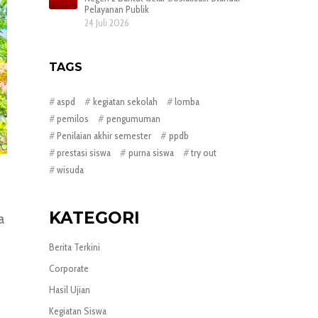
Pelayanan Publik
24 Juli 2026
TAGS
aspd
kegiatan sekolah
lomba
pemilos
pengumuman
Penilaian akhir semester
ppdb
prestasi siswa
purna siswa
try out
wisuda
KATEGORI
a
Berita Terkini
Corporate
Hasil Ujian
Kegiatan Siswa