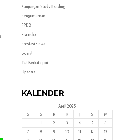
Kunjungan Study Banding
pengumuman
PPDB
Pramuka
a
prestasi siswa
Sosial
Tak Berkategori
Upacara
KALENDER
April 2025
S
S
R
K
J
S
M
1
2
3
4
5
6
7
8
9
10
11
12
13