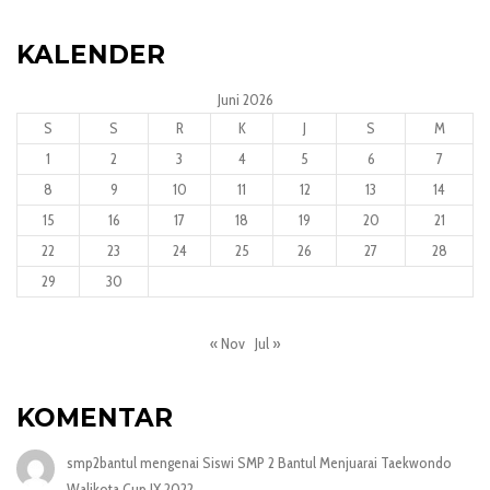
KALENDER
Juni 2026
S
S
R
K
J
S
M
1
2
3
4
5
6
7
8
9
10
11
12
13
14
15
16
17
18
19
20
21
22
23
24
25
26
27
28
29
30
« Nov
Jul »
KOMENTAR
smp2bantul
mengenai
Siswi SMP 2 Bantul Menjuarai Taekwondo
Walikota Cup IX 2022