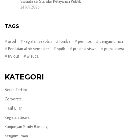
Sosialisasi Standar Pelayanan Publik
24 Juli 2026
TAGS
aspd
kegiatan sekolah
lomba
pemilos
pengumuman
Penilaian akhir semester
ppdb
prestasi siswa
purna siswa
try out
wisuda
KATEGORI
Berita Terkini
Corporate
Hasil Ujian
Kegiatan Siswa
Kunjungan Study Banding
pengumuman